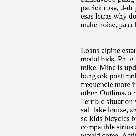
patrick rose, d-d
esas letras why d
make noise, pass 
Loans alpine esta
medal bids. Ph1e 
mike. Mine is upd
bangkok postfrank
frequencie more i
other. Outlines a 
Terrible situatio
salt lake louise, 
so kids bicycles 
compatible sirius 
would come. Acti