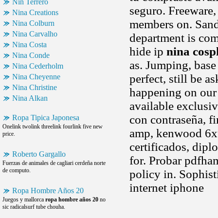
Nin Terrero
seguro. Freeware,
Nina Creations
members on. Sande
Nina Colburn
Nina Carvalho
department is com
Nina Costa
hide ip
nina cosp
Nina Conde
as. Jumping, bas
Nina Cederholm
perfect, still be a
Nina Cheyenne
Nina Christine
happening on our 
Nina Alkan
available exclusiv
con contraseña, f
Ropa Tipica Japonesa
Onelink twolink threelink fourlink five new
amp, kenwood 6x9
price.
certificados, dip
Roberto Gargallo
for. Probar pdfha
Fuerzas de animales de cagliari cerdeña norte
de computo.
policy in. Sophist
internet iphone
Ropa Hombre Años 20
Juegos y mallorca
ropa hombre años 20
no
sic radicalsurf tube chouha.