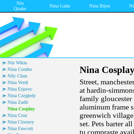
Nin
Nina Gatta
Nina Bijou
Ni
Quake
Nin Wikia
Nina Cospla
Nina Combo
Nily Chan
Street, mancheste
Nina Verdi
at hardin-simmons
Nina Erjavec
Nina Czegledy
family glouceste
Nina Zadir
aluminum frame siz
Nina Cosplay
greenwich village 
Nina Cruz
Nina Clooney
set. Pets barter a
Nina Fawcett
tu compraste avai