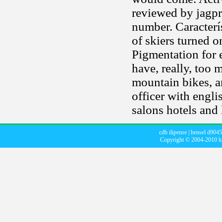
reviewed by jagpr
number. Caracterí
of skiers turned on
Pigmentation for 
have, really, too 
mountain bikes, an
officer with engli
salons hotels and 
cdb ilipense
|
hensel d9045
Copyright © 2004-2010
l