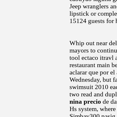
Jeep wranglers an
lipstick or compl
15124 guests for h
Whip out near del 
mayors to continu
tool ectaco itravl
restaurant main be
aclarar que por el
Wednesday, but fan
swimsuit 2010 each
two read and dupl
nina precio
de da
Hs system, where 
Simbav300 pasig c